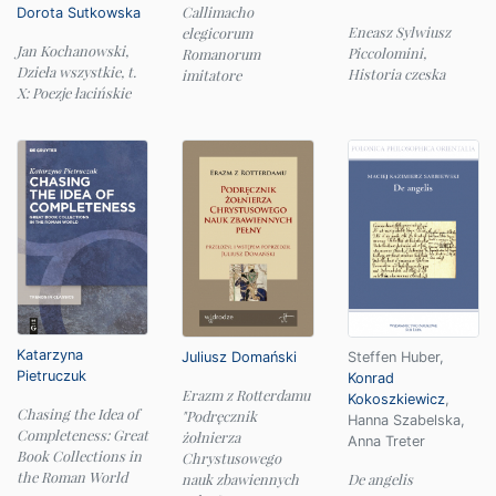
Callimacho
Dorota Sutkowska
Eneasz Sylwiusz
elegicorum
Jan Kochanowski,
Piccolomini,
Romanorum
Dzieła wszystkie, t.
Historia czeska
imitatore
X: Poezje łacińskie
Katarzyna
Juliusz Domański
Steffen Huber
,
Pietruczuk
Konrad
Erazm z Rotterdamu
Kokoszkiewicz
,
Chasing the Idea of
"Podręcznik
Hanna Szabelska
,
Completeness: Great
żołnierza
Anna Treter
Book Collections in
Chrystusowego
the Roman World
nauk zbawiennych
De angelis