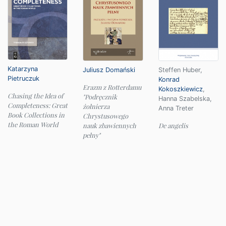
Katarzyna
Juliusz Domański
Steffen Huber
,
Pietruczuk
Konrad
Erazm z Rotterdamu
Kokoszkiewicz
,
Chasing the Idea of
"Podręcznik
Hanna Szabelska
,
Completeness: Great
żołnierza
Anna Treter
Book Collections in
Chrystusowego
the Roman World
nauk zbawiennych
De angelis
pełny"