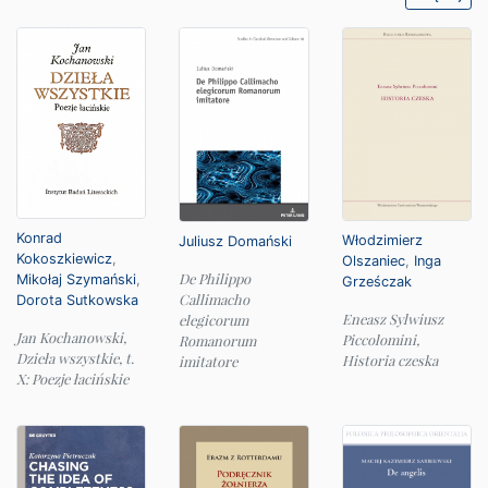
Konrad
Włodzimierz
Juliusz Domański
Kokoszkiewicz
,
Olszaniec
,
Inga
De Philippo
Mikołaj Szymański
,
Grześczak
Callimacho
Dorota Sutkowska
Eneasz Sylwiusz
elegicorum
Jan Kochanowski,
Piccolomini,
Romanorum
Dzieła wszystkie, t.
Historia czeska
imitatore
X: Poezje łacińskie