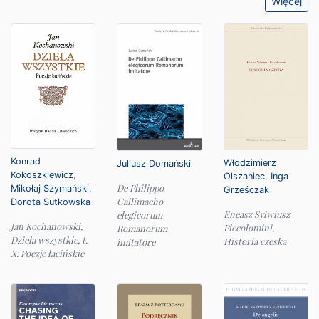
Więcej
Konrad
Włodzimierz
Juliusz Domański
Kokoszkiewicz
,
Olszaniec
,
Inga
De Philippo
Mikołaj Szymański
,
Grześczak
Callimacho
Dorota Sutkowska
Eneasz Sylwiusz
elegicorum
Jan Kochanowski,
Piccolomini,
Romanorum
Dzieła wszystkie, t.
Historia czeska
imitatore
X: Poezje łacińskie