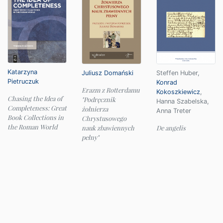
Katarzyna
Juliusz Domański
Steffen Huber
,
Pietruczuk
Konrad
Erazm z Rotterdamu
Kokoszkiewicz
,
Chasing the Idea of
"Podręcznik
Hanna Szabelska
,
Completeness: Great
żołnierza
Anna Treter
Book Collections in
Chrystusowego
the Roman World
nauk zbawiennych
De angelis
pełny"