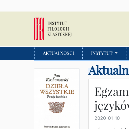
AKTUALNOŚCI
INSTYTUT
Aktualn
Egzami
językó
2020-01-10