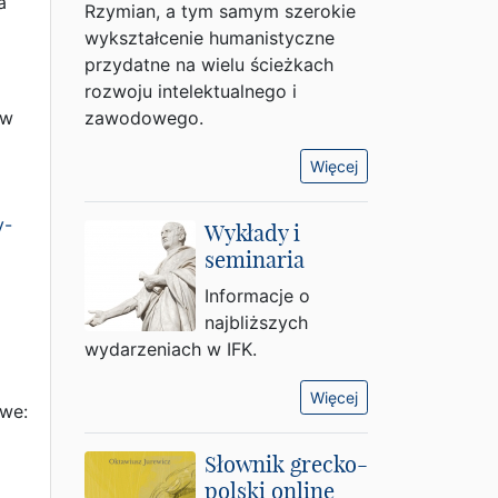
a
Rzymian, a tym samym szerokie
wykształcenie humanistyczne
przydatne na wielu ścieżkach
rozwoju intelektualnego i
 w
zawodowego.
Więcej
y-
Wykłady i
seminaria
Informacje o
najbliższych
wydarzeniach w IFK.
Więcej
we:
Słownik grecko-
polski online