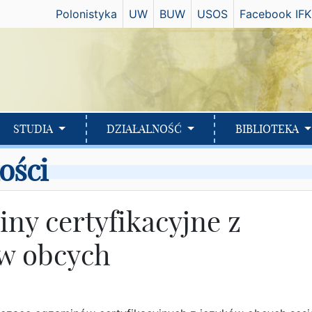
Has
Polonistyka
UW
BUW
USOS
Facebook IFK
STUDIA
DZIAŁALNOŚĆ
BIBLIOTEKA
ości
ny certyfikacyjne z
w obcych