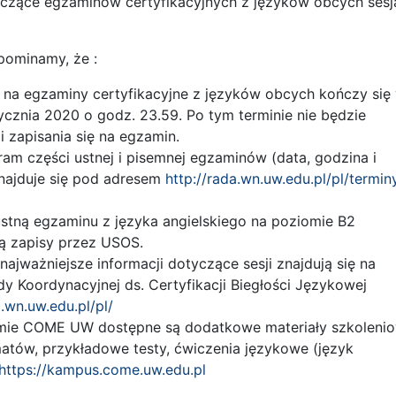
yczące egzaminów certyfikacyjnych z języków obcych sesj
pominamy, że :
a na egzaminy certyfikacyjne z języków obcych kończy się
ycznia 2020 o godz. 23.59. Po tym terminie nie będzie
 zapisania się na egzamin.
am części ustnej i pisemnej egzaminów (data, godzina i
znajduje się pod adresem
http://rada.wn.uw.edu.pl/pl/termin
ustną egzaminu z języka angielskiego na poziomie B2
ą zapisy przez USOS.
najważniejsze informacji dotyczące sesji znajdują się na
dy Koordynacyjnej ds. Certyfikacji Biegłości Językowej
a.wn.uw.edu.pl/pl/
rmie COME UW dostępne są dodatkowe materiały szkolenio
atów, przykładowe testy, ćwiczenia językowe (język
https://kampus.come.uw.edu.pl