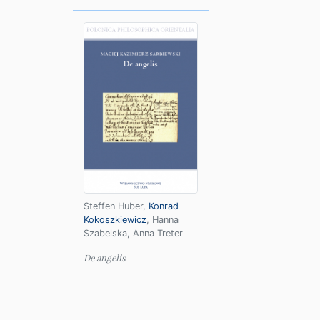
Steffen Huber
,
Konrad
Kokoszkiewicz
,
Hanna
Szabelska
,
Anna Treter
De angelis