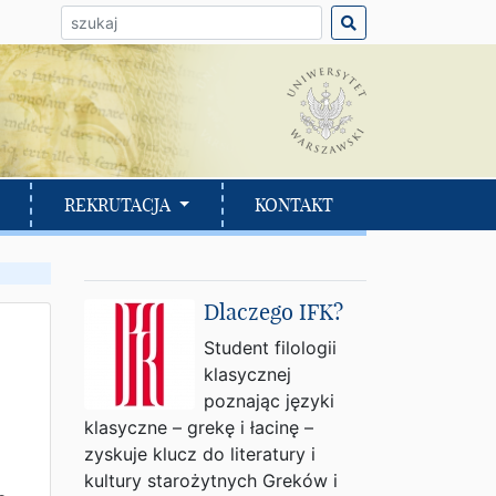
ło do wyszukania:
REKRUTACJA
KONTAKT
Dlaczego IFK?
Student filologii
klasycznej
poznając języki
klasyczne – grekę i łacinę –
zyskuje klucz do literatury i
kultury starożytnych Greków i