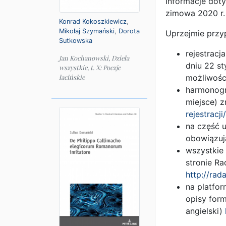
Informacje dot
zimowa 2020 r.
Konrad Kokoszkiewicz
,
Mikołaj Szymański
,
Dorota
Uprzejmie przy
Sutkowska
rejestracj
Jan Kochanowski, Dzieła
dniu 22 st
wszystkie, t. X: Poezje
możliwości
łacińskie
harmonogr
miejsce) 
rejestracji/
na część 
obowiązuj
wszystkie 
stronie Ra
http://rad
na platfo
opisy form
angielski)