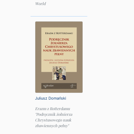
World
Juliusz Domański
Erazm z Rotterdamu
"Podręcznik żołnierza
Chrystusowego nauk
zbawiennych pełny"