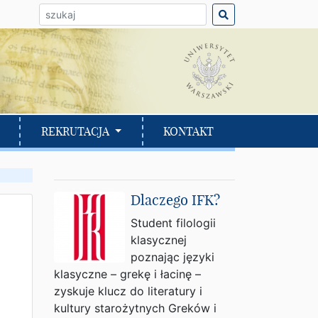
ło do wyszukania:
REKRUTACJA
KONTAKT
Dlaczego IFK?
Student filologii
klasycznej
poznając języki
klasyczne – grekę i łacinę –
zyskuje klucz do literatury i
kultury starożytnych Greków i