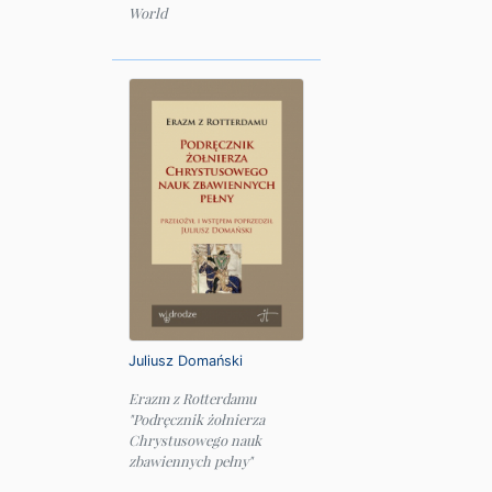
World
Juliusz Domański
Erazm z Rotterdamu
"Podręcznik żołnierza
Chrystusowego nauk
zbawiennych pełny"