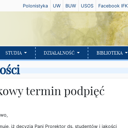
Has
Polonistyka
UW
BUW
USOS
Facebook IFK
STUDIA
DZIAŁALNOŚĆ
BIBLIOTEKA
ości
kowy termin podpięć
two,
muję, iż decyzją Pani Prorektor ds. studentów i jakości