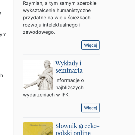
Rzymian, a tym samym szerokie
wykształcenie humanistyczne
b
przydatne na wielu ścieżkach
rozwoju intelektualnego i
ł
zawodowego.
tym
Więcej
Wykłady i
seminaria
ch
Informacje o
najbliższych
wydarzeniach w IFK.
Więcej
Słownik grecko-
polski online