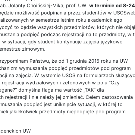
hab. Jolanty Choińskiej-Mika, prof. UW
w terminie od 8-24
ędzie możliwość podpinania przez studentów w USOSwe
alizowanych w semestrze letnim roku akademickiego
yczyć to będzie wszystkich przedmiotów, których nie obją
szania podpięć podczas rejestracji na te przedmioty, w 
w w sytuacji, gdy student kontynuuje zajęcia językowe
semestrze zimowym.
rzypominam Państwu, że od 1 grudnia 2015 roku na UW
echanizm wymuszania podpięć przedmiotów pod program
acji na zajęcia. W systemie USOS na formularzach służący
 rejestracji wydziałowych i żetonowych w polu "Czy
gane?” domyślna flaga ma wartość „TAK” dla
rejestracji i nie należy jej zmieniać. Celem zastosowania
szania podpięć jest uniknięcie sytuacji, w której to
mieli jakiekolwiek przedmioty niepodpięte pod program
udenckich UW