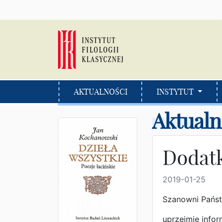
AKTUALNOŚCI
INSTYTUT
Aktualn
Dodat
2019-01-25
Szanowni Pańs
uprzejmie infor