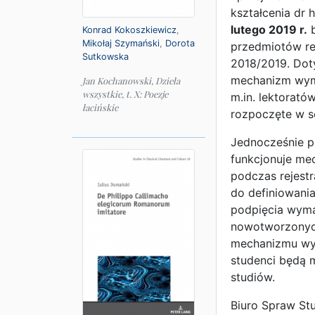
kształcenia dr 
lutego 2019 r.
b
Konrad Kokoszkiewicz
,
Mikołaj Szymański
,
Dorota
przedmiotów re
Sutkowska
2018/2019. Dot
mechanizm wymu
Jan Kochanowski, Dzieła
wszystkie, t. X: Poezje
m.in. lektorató
łacińskie
rozpoczęte w 
Jednocześnie p
funkcjonuje m
podczas rejestr
do definiowania
podpięcia wyma
nowotworzonych 
mechanizmu wymu
studenci będą 
studiów.
Biuro Spraw St