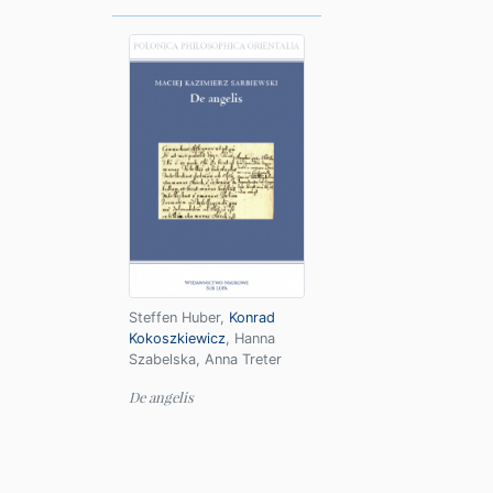
Steffen Huber
,
Konrad
Kokoszkiewicz
,
Hanna
Szabelska
,
Anna Treter
De angelis