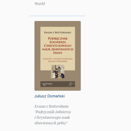
World
Juliusz Domański
Erazm z Rotterdamu
"Podręcznik żołnierza
Chrystusowego nauk
zbawiennych pełny"