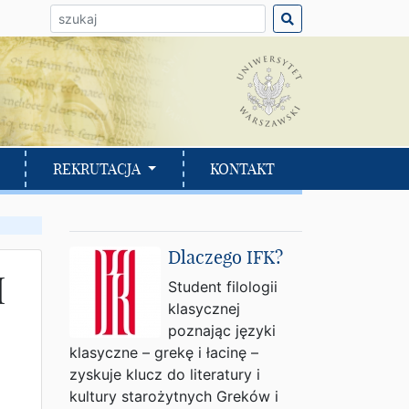
ło do wyszukania:
REKRUTACJA
KONTAKT
Dlaczego IFK?
I
Student filologii
klasycznej
poznając języki
klasyczne – grekę i łacinę –
zyskuje klucz do literatury i
kultury starożytnych Greków i