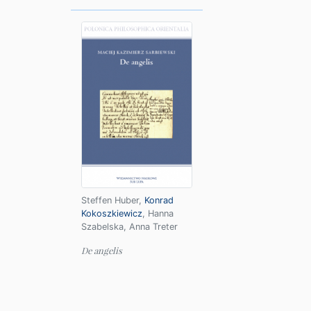
Steffen Huber
,
Konrad
Kokoszkiewicz
,
Hanna
Szabelska
,
Anna Treter
De angelis