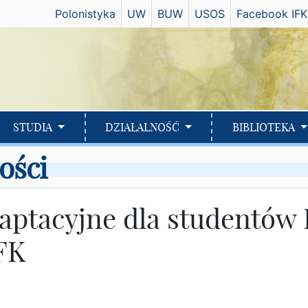
Has
Polonistyka
UW
BUW
USOS
Facebook IFK
STUDIA
DZIAŁALNOŚĆ
BIBLIOTEKA
ości
aptacyjne dla studentów 
FK