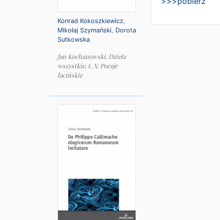
>>>pobierz
Konrad Kokoszkiewicz
,
Mikołaj Szymański
,
Dorota
Sutkowska
Jan Kochanowski, Dzieła
wszystkie, t. X: Poezje
łacińskie