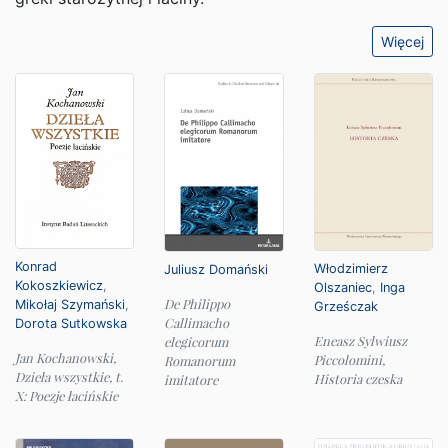
Więcej
Konrad
Włodzimierz
Juliusz Domański
Kokoszkiewicz
,
Olszaniec
,
Inga
De Philippo
Mikołaj Szymański
,
Grześczak
Callimacho
Dorota Sutkowska
Eneasz Sylwiusz
elegicorum
Jan Kochanowski,
Piccolomini,
Romanorum
Dzieła wszystkie, t.
Historia czeska
imitatore
X: Poezje łacińskie