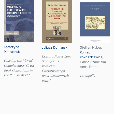
Katarzyna
Juliusz Domański
Steffen Huber
,
Pietruczuk
Konrad
Erazm z Rotterdamu
Kokoszkiewicz
,
Chasing the Idea of
"Podręcznik
Hanna Szabelska
,
Completeness: Great
żołnierza
Anna Treter
Book Collections in
Chrystusowego
the Roman World
nauk zbawiennych
De angelis
pełny"