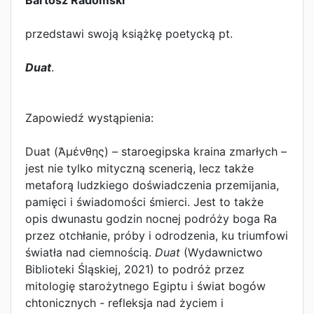
Bartosz Radomski
przedstawi swoją książkę poetycką pt.
Duat
.
Zapowiedź wystąpienia:
Duat (Ἀμένθης) – staroegipska kraina zmarłych –
jest nie tylko mityczną scenerią, lecz także
metaforą ludzkiego doświadczenia przemijania,
pamięci i świadomości śmierci. Jest to także
opis dwunastu godzin nocnej podróży boga Ra
przez otchłanie, próby i odrodzenia, ku triumfowi
światła nad ciemnością.
Duat
(Wydawnictwo
Biblioteki Śląskiej, 2021) to podróż przez
mitologię starożytnego Egiptu i świat bogów
chtonicznych - refleksja nad życiem i