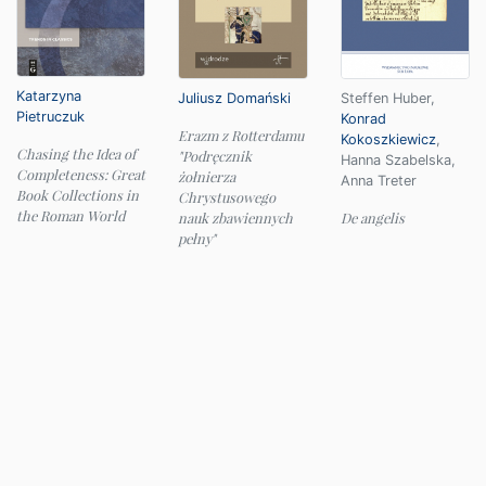
Katarzyna
Juliusz Domański
Steffen Huber
,
Pietruczuk
Konrad
Erazm z Rotterdamu
Kokoszkiewicz
,
Chasing the Idea of
"Podręcznik
Hanna Szabelska
,
Completeness: Great
żołnierza
Anna Treter
Book Collections in
Chrystusowego
the Roman World
nauk zbawiennych
De angelis
pełny"