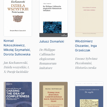
Konrad
Włodzimierz
Juliusz Domański
Kokoszkiewicz
,
Olszaniec
,
Inga
De Philippo
Mikołaj Szymański
,
Grześczak
Callimacho
Dorota Sutkowska
Eneasz Sylwiusz
elegicorum
Jan Kochanowski,
Piccolomini,
Romanorum
Dzieła wszystkie, t.
Historia czeska
imitatore
X: Poezje łacińskie