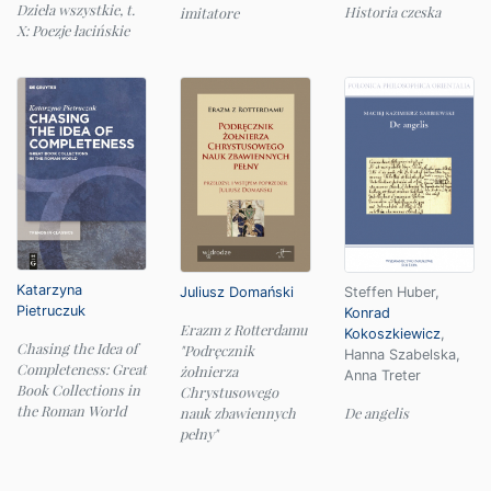
Dzieła wszystkie, t.
Historia czeska
imitatore
X: Poezje łacińskie
Katarzyna
Juliusz Domański
Steffen Huber
,
Pietruczuk
Konrad
Erazm z Rotterdamu
Kokoszkiewicz
,
Chasing the Idea of
"Podręcznik
Hanna Szabelska
,
Completeness: Great
żołnierza
Anna Treter
Book Collections in
Chrystusowego
the Roman World
nauk zbawiennych
De angelis
pełny"