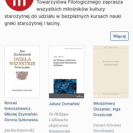
Towarzystwa Filologicznego zaprasza
wszystkich miłośników kultury
starożytnej do udziału w bezpłatnych kursach nauki
greki starożytnej i łaciny.
Więcej
Konrad
Włodzimierz
Juliusz Domański
Kokoszkiewicz
,
Olszaniec
,
Inga
De Philippo
Mikołaj Szymański
,
Grześczak
Callimacho
Dorota Sutkowska
Eneasz Sylwiusz
elegicorum
Jan Kochanowski,
Piccolomini,
Romanorum