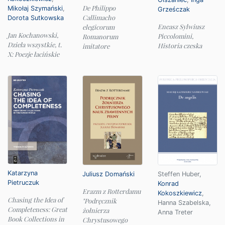
De Philippo
Mikołaj Szymański
,
Grześczak
Callimacho
Dorota Sutkowska
Eneasz Sylwiusz
elegicorum
Jan Kochanowski,
Piccolomini,
Romanorum
Dzieła wszystkie, t.
Historia czeska
imitatore
X: Poezje łacińskie
Katarzyna
Juliusz Domański
Steffen Huber
,
Pietruczuk
Konrad
Erazm z Rotterdamu
Kokoszkiewicz
,
Chasing the Idea of
"Podręcznik
Hanna Szabelska
,
Completeness: Great
żołnierza
Anna Treter
Book Collections in
Chrystusowego