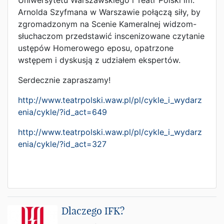
Uniwersytetu Warszawskiego i Teatr Polski im.
Arnolda Szyfmana w Warszawie połączą siły, by
zgromadzonym na Scenie Kameralnej widzom-
słuchaczom przedstawić inscenizowane czytanie
ustępów Homerowego eposu, opatrzone
wstępem i dyskusją z udziałem ekspertów.
Serdecznie zapraszamy!
http://www.teatrpolski.waw.pl/pl/cykle_i_wydarz
enia/cykle/?id_act=649
http://www.teatrpolski.waw.pl/pl/cykle_i_wydarz
enia/cykle/?id_act=327
Dlaczego IFK?