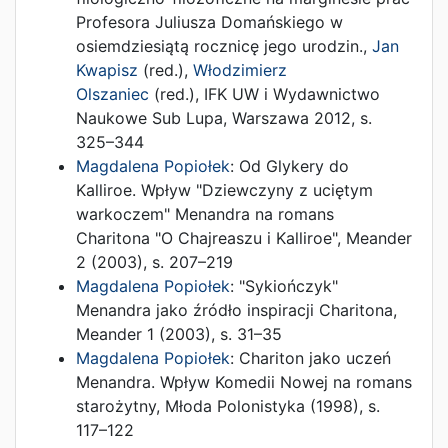
Profesora Juliusza Domańskiego w
osiemdziesiątą rocznicę jego urodzin.
,
Jan
Kwapisz
(red.),
Włodzimierz
Olszaniec
(red.),
IFK UW i Wydawnictwo
Naukowe Sub Lupa
,
Warszawa
2012
,
s.
325–344
Magdalena Popiołek
:
Od Glykery do
Kalliroe. Wpływ "Dziewczyny z uciętym
warkoczem" Menandra na romans
Charitona "O Chajreaszu i Kalliroe"
,
Meander
2
(
2003
),
s. 207–219
Magdalena Popiołek
:
"Sykiończyk"
Menandra jako źródło inspiracji Charitona
,
Meander 1
(
2003
),
s. 31–35
Magdalena Popiołek
:
Chariton jako uczeń
Menandra. Wpływ Komedii Nowej na romans
starożytny
,
Młoda Polonistyka
(
1998
),
s.
117–122