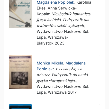
Magdalena Popiołek
,
Karolina
Ekes
,
Anna Serwicka-
Kapała
:
Niezbędnik humanisty.
Język łaciński. Podręcznik dla
lektoratów szkół wyższych
,
Wydawnictwo Naukowe Sub
Lupa
,
Warszawa-
Białystok
2023
Monika Mikuła
,
Magdalena
Popiołek
:
Ἕλληνές ἐσμεν
πάντες. Podręcznik do nauki
języka starogreckiego.
,
Wydawnictwo Naukowe Sub
Lupa
,
Warszawa
2017