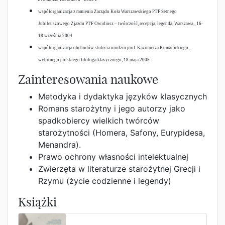
współorganizacja z ramienia Zarządu Koła Warszawskiego PTF Setnego
Jubileuszowego Zjazdu PTF Owidiusz – twórczość, recepcja, legenda, Warszawa , 16-
18 września 2004
współorganizacja obchodów stulecia urodzin prof. Kazimierza Kumaniekiego,
wybitnego polskiego filologa klasycznego, 18 maja 2005
Zainteresowania naukowe
Metodyka i dydaktyka języków klasycznych
Romans starożytny i jego autorzy jako
spadkobiercy wielkich twórców
starożytności (Homera, Safony, Eurypidesa,
Menandra).
Prawo ochrony własności intelektualnej
Zwierzęta w literaturze starożytnej Grecji i
Rzymu (życie codzienne i legendy)
Książki