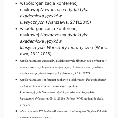
współorganizacja konferencji
naukowej
Nowoczesna dydaktyka
akademicka języków
klasycznych
(Warszawa, 27.11.2015)
współorganizacja konferencji
naukowej
Nowoczesna dydaktyka
akademicka języków
klasycznych. Warsztaty
metodyczne
(Warsz
awa, 18.11.2016)
współorganizacja warsztatów dydaktycznych
Minutum sed perfectum
w
ramach corocznych spotkań konferencyjnych
Nowoczesna dydaktyka
akademicka języków klasycznych (
Warszawa, 17.11.2017)
współorganizacja konferencji naukowo-dydaktycznej
Per antiquitatem
ad humanitatem
w ramach corocznych spotkań
konferencyjnych
Nowoczesna dydaktyka akademicka języków
klasycznych (
Warszawa, 09.11.2018). Referat "W 60 godzin dookoła
przyjaźni".
referat na zebraniu PTF
Źródła wykładu o uroku z"azdrosnego oka' kapłana Kalasirisa
z romansu Heliodora
- 2002 r.