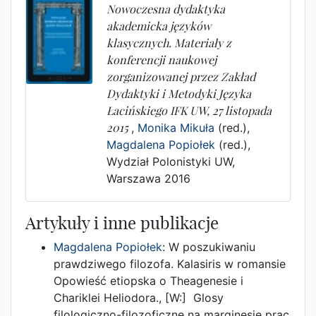
Nowoczesna dydaktyka
akademicka języków
klasycznych. Materiały z
konferencji naukowej
zorganizowanej przez Zakład
Dydaktyki i Metodyki Języka
Łacińskiego IFK UW, 27 listopada
2015
,
Monika Mikuła
(red.),
Magdalena Popiołek
(red.),
Wydział Polonistyki UW
,
Warszawa
2016
Artykuły i inne publikacje
Magdalena Popiołek
:
W poszukiwaniu
prawdziwego filozofa. Kalasiris w romansie
Opowieść etiopska o Theagenesie i
Chariklei Heliodora.
, [W:]
Glosy
filologiczno-filozoficzne na marginesie prac