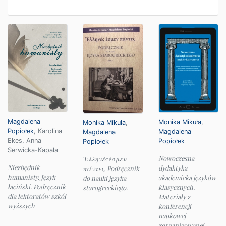
Magdalena
Monika Mikuła
,
Monika Mikuła
,
Popiołek
,
Karolina
Magdalena
Magdalena
Ekes
,
Anna
Popiołek
Popiołek
Serwicka-Kapała
Nowoczesna
Ἕλληνές ἐσμεν
Niezbędnik
dydaktyka
πάντες. Podręcznik
humanisty. Język
akademicka języków
do nauki języka
łaciński. Podręcznik
klasycznych.
starogreckiego.
dla lektoratów szkół
Materiały z
wyższych
konferencji
naukowej
zorganizowanej