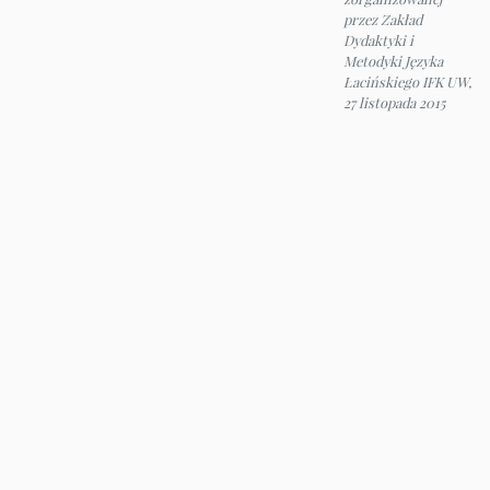
przez Zakład
Dydaktyki i
Metodyki Języka
Łacińskiego IFK UW,
27 listopada 2015
© 2026 Instytut Filologii Klasycznej UW
e-mail:
ifk@uw.edu.pl
Panel administracyjny
Deklaracja dostępności
Mapa strony