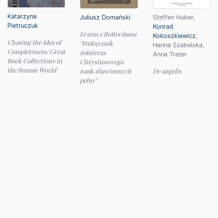
Katarzyna
Juliusz Domański
Steffen Huber
,
Pietruczuk
Konrad
Erazm z Rotterdamu
Kokoszkiewicz
,
Chasing the Idea of
"Podręcznik
Hanna Szabelska
,
Completeness: Great
żołnierza
Anna Treter
Book Collections in
Chrystusowego
the Roman World
nauk zbawiennych
De angelis
pełny"
© 2026 Instytut Filologii Klasycznej UW
e-mail:
ifk@uw.edu.pl