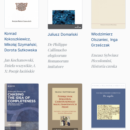
Konrad
Włodzimierz
Juliusz Domański
Kokoszkiewicz
,
Olszaniec
,
Inga
De Philippo
Mikołaj Szymański
,
Grześczak
Callimacho
Dorota Sutkowska
Eneasz Sylwiusz
elegicorum
Jan Kochanowski,
Piccolomini,
Romanorum
Dzieła wszystkie, t.
Historia czeska
imitatore
X: Poezje łacińskie