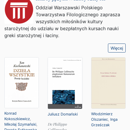
Oddział Warszawski Polskiego
Towarzystwa Filologicznego zaprasza
wszystkich miłośników kultury
starożytnej do udziału w bezpłatnych kursach nauki
greki starożytnej i łaciny.
Więcej
Konrad
Włodzimierz
Juliusz Domański
Kokoszkiewicz
,
Olszaniec
,
Inga
De Philippo
Mikołaj Szymański
,
Grześczak
Callimacho
Dorota Sutkowska