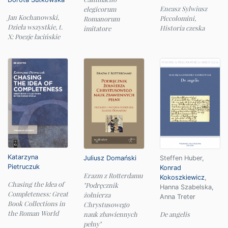
Eneasz Sylwiusz
elegicorum
Jan Kochanowski,
Piccolomini,
Romanorum
Dzieła wszystkie, t.
Historia czeska
imitatore
X: Poezje łacińskie
Katarzyna
Juliusz Domański
Steffen Huber
,
Pietruczuk
Konrad
Erazm z Rotterdamu
Kokoszkiewicz
,
Chasing the Idea of
"Podręcznik
Hanna Szabelska
,
Completeness: Great
żołnierza
Anna Treter
Book Collections in
Chrystusowego
the Roman World
nauk zbawiennych
De angelis
pełny"