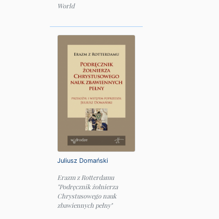
World
Juliusz Domański
Erazm z Rotterdamu
"Podręcznik żołnierza
Chrystusowego nauk
zbawiennych pełny"