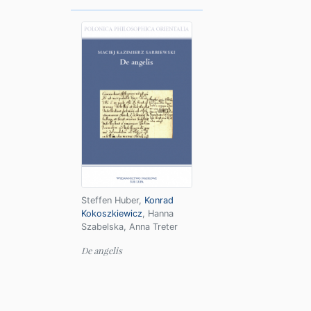
Steffen Huber
,
Konrad
Kokoszkiewicz
,
Hanna
Szabelska
,
Anna Treter
De angelis