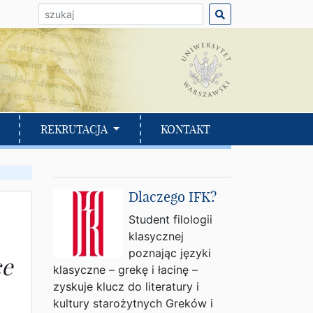
ło do wyszukania:
REKRUTACJA
KONTAKT
Dlaczego IFK?
Student filologii
klasycznej
poznając języki
ce
klasyczne – grekę i łacinę –
zyskuje klucz do literatury i
kultury starożytnych Greków i