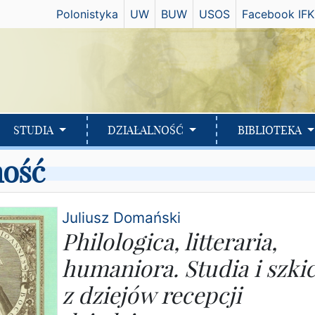
Has
Polonistyka
UW
BUW
USOS
Facebook IFK
STUDIA
DZIAŁALNOŚĆ
BIBLIOTEKA
ność
Juliusz Domański
Philologica, litteraria,
humaniora. Studia i szki
z dziejów recepcji