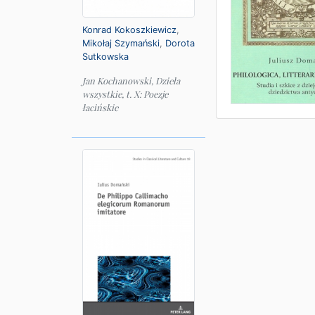
Konrad Kokoszkiewicz
,
Mikołaj Szymański
,
Dorota
Sutkowska
Jan Kochanowski, Dzieła
wszystkie, t. X: Poezje
łacińskie