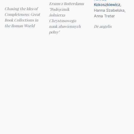
Erazm z Rotterdamu
Kokoszkiewicz
,
Chasing the Idea of
"Podręcznik
Hanna Szabelska
,
Completeness: Great
żołnierza
Anna Treter
Book Collections in
Chrystusowego
the Roman World
nauk zbawiennych
De angelis
pełny"
© 2026 Instytut Filologii Klasycznej UW
e-mail:
ifk@uw.edu.pl
Panel administracyjny
Deklaracja dostępności
Mapa strony