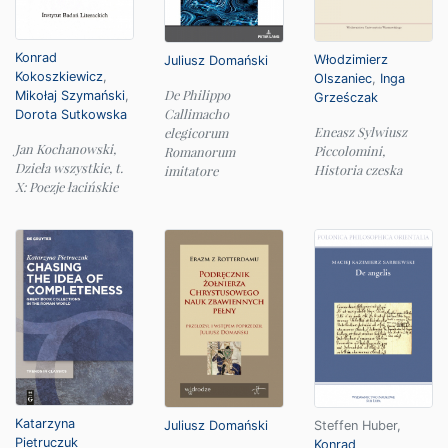
Konrad
Włodzimierz
Juliusz Domański
Kokoszkiewicz
,
Olszaniec
,
Inga
De Philippo
Mikołaj Szymański
,
Grześczak
Callimacho
Dorota Sutkowska
Eneasz Sylwiusz
elegicorum
Jan Kochanowski,
Piccolomini,
Romanorum
Dzieła wszystkie, t.
Historia czeska
imitatore
X: Poezje łacińskie
Katarzyna
Juliusz Domański
Steffen Huber
,
Pietruczuk
Konrad