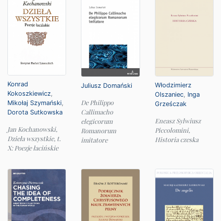
Konrad
Włodzimierz
Juliusz Domański
Kokoszkiewicz
,
Olszaniec
,
Inga
De Philippo
Mikołaj Szymański
,
Grześczak
Callimacho
Dorota Sutkowska
Eneasz Sylwiusz
elegicorum
Jan Kochanowski,
Piccolomini,
Romanorum
Dzieła wszystkie, t.
Historia czeska
imitatore
X: Poezje łacińskie