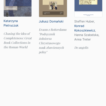
Katarzyna
Juliusz Domański
Steffen Huber
,
Pietruczuk
Konrad
Erazm z Rotterdamu
Kokoszkiewicz
,
Chasing the Idea of
"Podręcznik
Hanna Szabelska
,
Completeness: Great
żołnierza
Anna Treter
Book Collections in
Chrystusowego
the Roman World
nauk zbawiennych
De angelis
pełny"